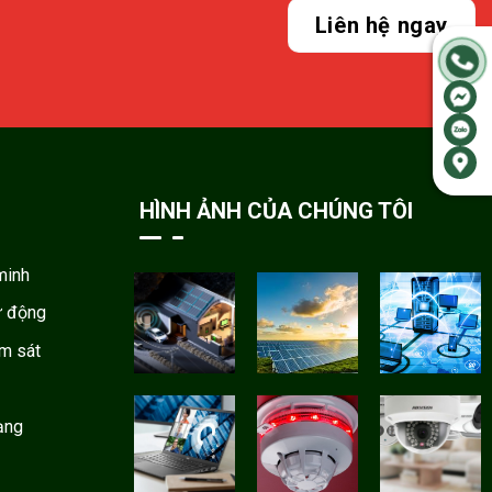
Liên hệ ngay
HÌNH ẢNH CỦA CHÚNG TÔI
minh
ự động
ám sát
ạng