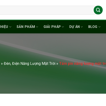
THIỆU
SẢN PHẨM
GIẢI PHÁP
DỰ ÁN
BLOG
»
Đèn, Điện Năng Lượng Mặt Trời
»
Tấm pin năng lượng mặt t