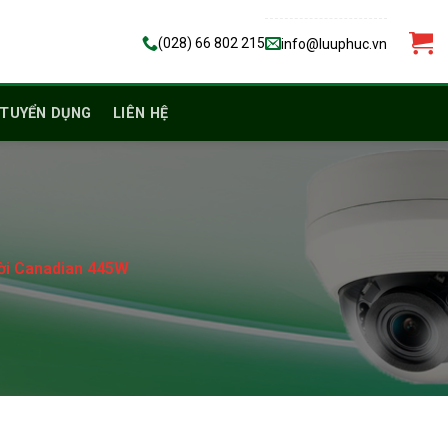
(028) 66 802 215
info@luuphuc.vn
TUYỂN DỤNG
LIÊN HỆ
rời Canadian 445W