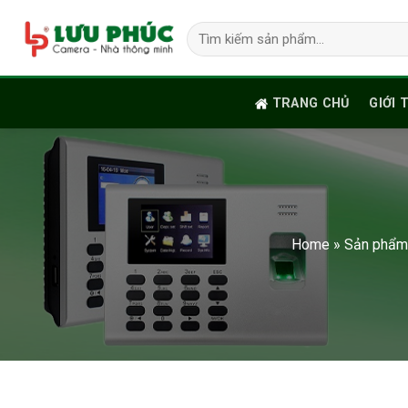
Skip
Tìm
to
kiếm:
content
TRANG CHỦ
GIỚI 
Home
»
Sản phẩm