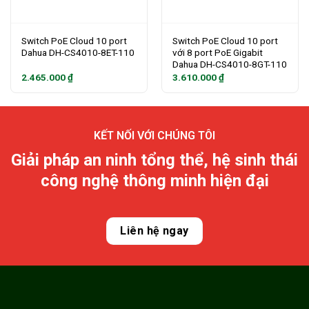
Switch PoE Cloud 10 port
Switch PoE Cloud 10 port
Dahua DH-CS4010-8ET-110
với 8 port PoE Gigabit
Dahua DH-CS4010-8GT-110
2.465.000
₫
3.610.000
₫
KẾT NỐI VỚI CHÚNG TÔI
Giải pháp an ninh tổng thể, hệ sinh thái
công nghệ thông minh hiện đại
Liên hệ ngay