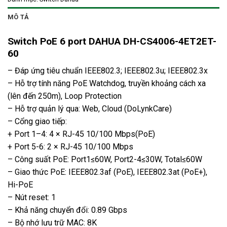
MÔ TẢ
Switch PoE 6 port DAHUA DH-CS4006-4ET2ET-
60
– Đáp ứng tiêu chuẩn IEEE802.3; IEEE802.3u; IEEE802.3x
– Hỗ trợ tính năng PoE Watchdog, truyền khoảng cách xa
(lên đến 250m), Loop Protection
– Hỗ trợ quản lý qua: Web, Cloud (DoLynkCare)
– Cổng giao tiếp:
+ Port 1–4: 4 × RJ-45 10/100 Mbps(PoE)
+ Port 5-6: 2 × RJ-45 10/100 Mbps
– Công suất PoE: Port1≤60W, Port2-4≤30W, Total≤60W
– Giao thức PoE: IEEE802.3af (PoE), IEEE802.3at (PoE+),
Hi-PoE
– Nút reset: 1
– Khả năng chuyển đổi: 0.89 Gbps
– Bộ nhớ lưu trữ MAC: 8K