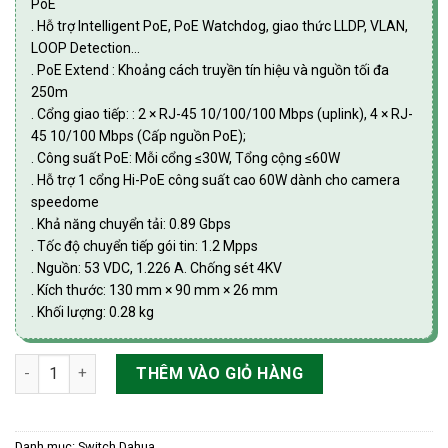
PoE
. Hỗ trợ Intelligent PoE, PoE Watchdog, giao thức LLDP, VLAN,
LOOP Detection…
. PoE Extend : Khoảng cách truyền tín hiệu và nguồn tối đa
250m
. Cổng giao tiếp: : 2 × RJ-45 10/100/100 Mbps (uplink), 4 × RJ-
45 10/100 Mbps (Cấp nguồn PoE);
. Công suất PoE: Mỗi cổng ≤30W, Tổng cộng ≤60W
. Hỗ trợ 1 cổng Hi-PoE công suất cao 60W dành cho camera
speedome
. Khả năng chuyển tải: 0.89 Gbps
. Tốc độ chuyển tiếp gói tin: 1.2 Mpps
. Nguồn: 53 VDC, 1.226 A. Chống sét 4KV
. Kích thước: 130 mm × 90 mm × 26 mm
. Khối lượng: 0.28 kg
Switch PoE Cloud 6 port với 4 port PoE Dahua DH-CS4006-4ET
THÊM VÀO GIỎ HÀNG
Danh mục:
Switch Dahua