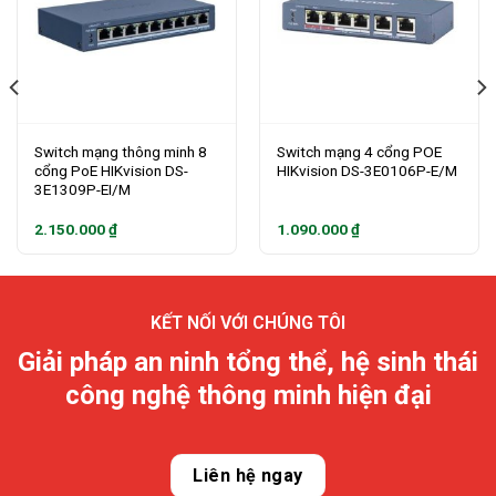
Switch mạng thông minh 8
Switch mạng 4 cổng POE
cổng PoE HIKvision DS-
HIKvision DS-3E0106P-E/M
3E1309P-EI/M
2.150.000
₫
1.090.000
₫
KẾT NỐI VỚI CHÚNG TÔI
Giải pháp an ninh tổng thể, hệ sinh thái
công nghệ thông minh hiện đại
Liên hệ ngay