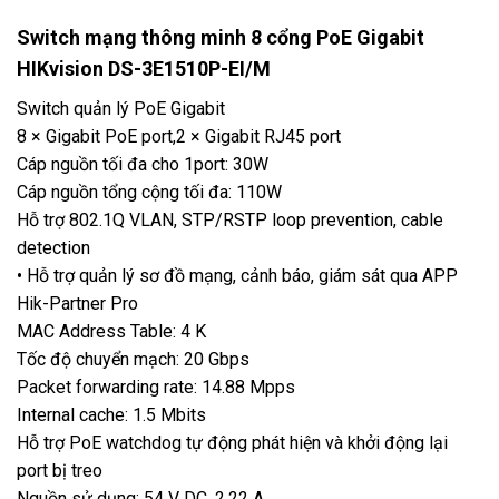
Switch mạng thông minh 8 cổng PoE Gigabit
HIKvision DS-3E1510P-EI/M
Switch quản lý PoE Gigabit
8 × Gigabit PoE port,2 × Gigabit RJ45 port
Cáp nguồn tối đa cho 1port: 30W
Cáp nguồn tổng cộng tối đa: 110W
Hỗ trợ 802.1Q VLAN, STP/RSTP loop prevention, cable
detection
• Hỗ trợ quản lý sơ đồ mạng, cảnh báo, giám sát qua APP
Hik-Partner Pro
MAC Address Table: 4 K
Tốc độ chuyển mạch: 20 Gbps
Packet forwarding rate: 14.88 Mpps
Internal cache: 1.5 Mbits
Hỗ trợ PoE watchdog tự động phát hiện và khởi động lại
port bị treo
Nguồn sử dụng: 54 V DC, 2.22 A