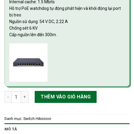
Internal cache: 1.5 Mbits
Hỗ trợ PoE watchdog tự động phát hiện và khởi động lại port
bị treo
Nguồn sử dụng: 54 V DC, 2.22 A
Chống sét 6 KV
Cấp nguồn lên đến 300m.
Switch mạng thông minh 8 cổng PoE Gigabit HIKvision DS-3E1
THÊM VÀO GIỎ HÀNG
Danh mục:
Switch Hikvision
MÔ TẢ