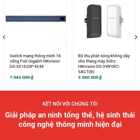
Switch mạng thông minh 16
Bộ thu phát sóng không dây
cổng PoE Gigabit HIKvision
cho thang máy 5Ghz
DS-3E1520P-EI/M
HIKvision DS-3WF0EC-
5ACT(B)
7.940.000
₫
3.060.000
₫
KẾT NỐI VỚI CHÚNG TÔI
Giải pháp an ninh tổng thể, hệ sinh thái
công nghệ thông minh hiện đại