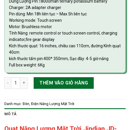
Dung Lượng Pin:18000mah ternary potassium battery
Charger: 2A adapter charger
Pin dùng: Min 18h liên tục – Max 5h liên tục
Working mode: Touch screen
Motor: Brushless motor
Tính Năng: remote control or touch screen control, charging
indicator,fire gear display
Kích thước quạt: 16 inches, chiều cao 110cm, đường Kính quạt
40cm
kích thước tấm pin:400* 350mm, Sạc đầy: 4-5 giờ nắng
Full box weight: 6Kg
Quạt Năng Lượng Mặt Trời Jindian JD-T919 12V 25W số lượng
THÊM VÀO GIỎ HÀNG
Danh mục:
Đèn, Điện Năng Lượng Mặt Trời
MÔ TẢ
Quạt Năng Lượng Mặt Trời Jindian JD-