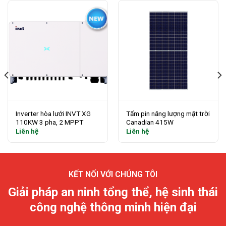
Inverter hòa lưới INVT XG
Tấm pin năng lượng mặt trời
110KW 3 pha, 2 MPPT
Canadian 415W
Liên hệ
Liên hệ
KẾT NỐI VỚI CHÚNG TÔI
Giải pháp an ninh tổng thể, hệ sinh thái
công nghệ thông minh hiện đại