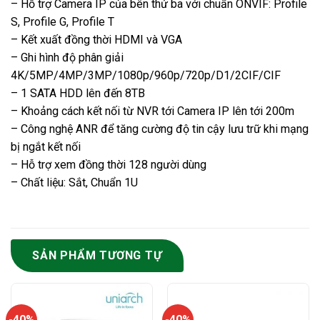
– Hỗ trợ Camera IP của bên thứ ba với chuẩn ONVIF: Profile
S, Profile G, Profile T
– Kết xuất đồng thời HDMI và VGA
– Ghi hình độ phân giải
4K/5MP/4MP/3MP/1080p/960p/720p/D1/2CIF/CIF
– 1 SATA HDD lên đến 8TB
– Khoảng cách kết nối từ NVR tới Camera IP lên tới 200m
– Công nghệ ANR để tăng cường độ tin cậy lưu trữ khi mạng
bị ngắt kết nối
– Hỗ trợ xem đồng thời 128 người dùng
– Chất liệu: Sắt, Chuẩn 1U
SẢN PHẨM TƯƠNG TỰ
-40%
-40%