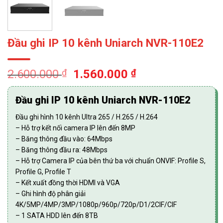
Đầu ghi IP 10 kênh Uniarch NVR-110E2
Giá
Giá
2.600.000
₫
1.560.000
₫
gốc
hiện
là:
tại
Đầu ghi IP 10 kênh Uniarch NVR-110E2
2.600.000 ₫.
là:
Đầu ghi hình 10 kênh Ultra 265 / H.265 / H.264
1.560.000 ₫.
– Hỗ trợ kết nối camera IP lên đến 8MP
– Băng thông đầu vào: 64Mbps
– Băng thông đầu ra: 48Mbps
– Hỗ trợ Camera IP của bên thứ ba với chuẩn ONVIF: Profile S,
Profile G, Profile T
– Kết xuất đồng thời HDMI và VGA
– Ghi hình độ phân giải
4K/5MP/4MP/3MP/1080p/960p/720p/D1/2CIF/CIF
– 1 SATA HDD lên đến 8TB