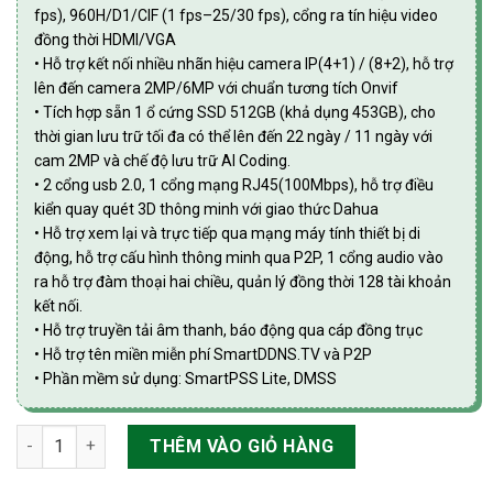
fps), 960H/D1/CIF (1 fps–25/30 fps), cổng ra tín hiệu video
đồng thời HDMI/VGA
• Hỗ trợ kết nối nhiều nhãn hiệu camera IP(4+1) / (8+2), hỗ trợ
lên đến camera 2MP/6MP với chuẩn tương tích Onvif
• Tích hợp sẵn 1 ổ cứng SSD 512GB (khả dụng 453GB), cho
thời gian lưu trữ tối đa có thể lên đến 22 ngày / 11 ngày với
cam 2MP và chế độ lưu trữ AI Coding.
• 2 cổng usb 2.0, 1 cổng mạng RJ45(100Mbps), hỗ trợ điều
kiển quay quét 3D thông minh với giao thức Dahua
• Hỗ trợ xem lại và trực tiếp qua mạng máy tính thiết bị di
động, hỗ trợ cấu hình thông minh qua P2P, 1 cổng audio vào
ra hỗ trợ đàm thoại hai chiều, quản lý đồng thời 128 tài khoản
kết nối.
• Hỗ trợ truyền tải âm thanh, báo động qua cáp đồng trục
• Hỗ trợ tên miền miễn phí SmartDDNS.TV và P2P
• Phần mềm sử dụng: SmartPSS Lite, DMSS
Đầu ghi hình 4 kênh, hỗ trợ camera HDCVI/TVI/AHD/Analog/IP
THÊM VÀO GIỎ HÀNG