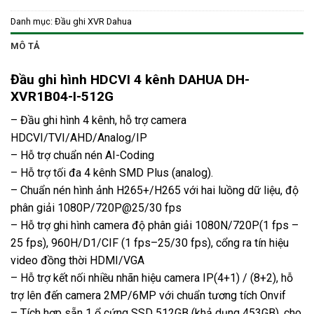
Danh mục:
Đầu ghi XVR Dahua
MÔ TẢ
Đầu ghi hình HDCVI 4 kênh DAHUA DH-
XVR1B04-I-512G
– Đầu ghi hình 4 kênh, hỗ trợ camera
HDCVI/TVI/AHD/Analog/IP
– Hỗ trợ chuẩn nén AI-Coding
– Hỗ trợ tối đa 4 kênh SMD Plus (analog).
– Chuẩn nén hình ảnh H265+/H265 với hai luồng dữ liệu, độ
phân giải 1080P/720P@25/30 fps
– Hỗ trợ ghi hình camera độ phân giải 1080N/720P(1 fps –
25 fps), 960H/D1/CIF (1 fps–25/30 fps), cổng ra tín hiệu
video đồng thời HDMI/VGA
– Hỗ trợ kết nối nhiều nhãn hiệu camera IP(4+1) / (8+2), hỗ
trợ lên đến camera 2MP/6MP với chuẩn tương tích Onvif
– Tích hợp sẵn 1 ổ cứng SSD 512GB (khả dụng 453GB), cho