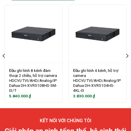
Đầu ghi hình 8 kênh đàm
Đầu ghi hình 4 kênh, hỗ trợ
thoại 2 chiều, hỗ trợ camera
camera
HDCVI/TVI/AHD/Analog/IP
HDCVI/TVI/AHD/Analog/IP
Dahua DH-XVR5108HS-5M-
Dahua DH-XVR5104HS-
I3/T
4KL-I3
5.840.000
₫
3.830.000
₫
KẾT NỐI VỚI CHÚNG TÔI