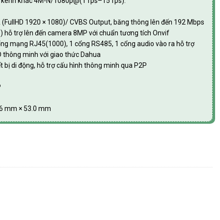
, kênh khác 4M-N/1080p@(1 fps–15 fps).
GA (FullHD 1920 × 1080)/ CVBS Output, băng thông lên đến 192 Mbps
6) hỗ trợ lên đến camera 8MP với chuẩn tương tích Onvif
 cổng mạng RJ45(1000), 1 cổng RS485, 1 cổng audio vào ra hỗ trợ
3D thông minh với giao thức Dahua
ết bị di động, hỗ trợ cấu hình thông minh qua P2P
P
9.6 mm × 53.0 mm
trợ camera HDCVI/TVI/AHD/Analog/IP Dahua DH-XVR5232AN-I3/T số