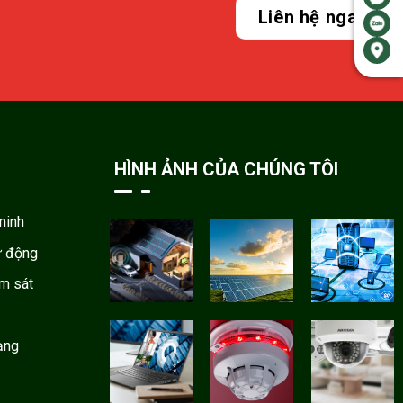
Liên hệ ngay
HÌNH ẢNH CỦA CHÚNG TÔI
minh
ự động
ám sát
ạng