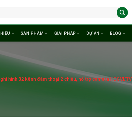
THIỆU
SẢN PHẨM
GIẢI PHÁP
DỰ ÁN
BLOG
ghi hình 32 kênh đàm thoại 2 chiều, hỗ trợ camera HDCVI/