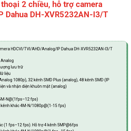
thoại 2 chiều, hỗ trợ camera
IP Dahua DH-XVR5232AN-I3/T
rợ camera HDCVI/TVI/AHD/Analog/IP Dahua DH-XVR5232AN-I3/T
a Analog
lượng lưu trữ
ữ liệu
(Analog 1080p), 32 kênh SMD Plus (analog), 48 kênh SMD (IP
hiện và nhận diện khuôn mặt (analog)
c 5M-N@(1fps–12 fps)
, kênh khác 4M-N/1080p@(1-15 fps)
hác (1 fps–12 fps). Hỗ trợ 4 kênh 5MP@6fps