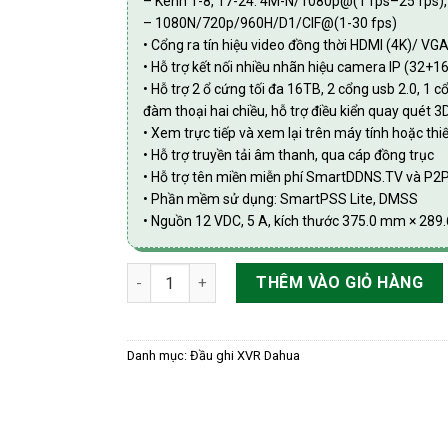
– Kênh 1-8, 17-24: 4M-N/1080p@(1 fps–25 fps)
– 1080N/720p/960H/D1/CIF@(1-30 fps)
• Cổng ra tín hiệu video đồng thời HDMI (4K)/ V
• Hỗ trợ kết nối nhiều nhãn hiệu camera IP (32+1
• Hỗ trợ 2 ổ cứng tối đa 16TB, 2 cổng usb 2.0, 1
đàm thoại hai chiều, hỗ trợ điều kiển quay quét 
• Xem trực tiếp và xem lại trên máy tính hoặc thi
• Hỗ trợ truyền tải âm thanh, qua cáp đồng trục
• Hỗ trợ tên miền miễn phí SmartDDNS.TV và P2
• Phần mềm sử dụng: SmartPSS Lite, DMSS
• Nguồn 12 VDC, 5 A, kích thước 375.0 mm × 28
Đầu ghi hình 32 kênh đàm thoại 2 chiều, hỗ 
THÊM VÀO GIỎ HÀNG
Danh mục:
Đầu ghi XVR Dahua