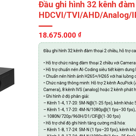
Đầu ghi hình 32 kênh đàm 
HDCVI/TVI/AHD/Analog/
18.675.000
₫
Đầu ghi hình 32 kênh đàm thoại 2 chiều, hỗ t
• Hỗ trợ chức năng đàm thoại 2 chiều với Camer
• Hỗ trợ chuẩn nén AI-Coding siêu tiết kiệm dung 
• Chuẩn nén hình ảnh H265+/H265 với hai luồng d
• Chức năng thông minh: Hỗ trợ 2 kênh AcuPick 
Camera), 8 kênh IVS (analog) hoặc 2 kênh phát 
• Ghi hình ở độ phân giải:
– Kênh 1-4, 17-20: 5M-N@(1-25 fps), kênh khá
– Kênh 1-4, 17-20: 4M-N/1080p@(1 fps–30 fps)
– 1080N/720p/960H/D1/CIF@(1-30 fps)
• Hỗ trợ chế độ ghi hình tăng cường mã hóa:
– Kênh 1-8, 17-24: 5M-N (1 fps–20 fps), kênh k