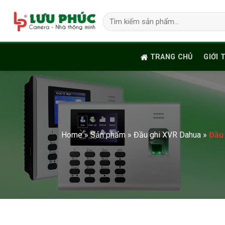
Skip
Tìm
to
kiếm:
content
TRANG CHỦ
GIỚI 
Home
»
Sản phẩm
»
Đầu ghi XVR Dahua
»
Đầu 