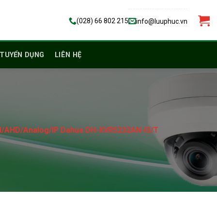
(028) 66 802 215
info@luuphuc.vn
TUYỂN DỤNG
LIÊN HỆ
TVI/AHD/Analog/IP Dahua DH-XVR5232AN-I3/T