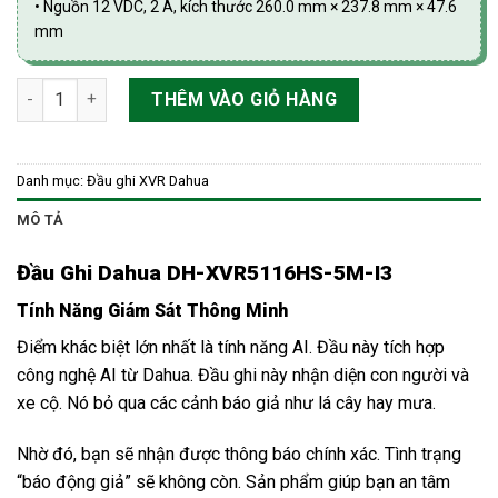
• Nguồn 12 VDC, 2 A, kích thước 260.0 mm × 237.8 mm × 47.6
mm
Đầu ghi hình 16 kênh, hỗ trợ camera HDCVI/TVI/AHD/Analog/
THÊM VÀO GIỎ HÀNG
Danh mục:
Đầu ghi XVR Dahua
MÔ TẢ
Đầu Ghi Dahua DH-XVR5116HS-5M-I3
Tính Năng Giám Sát Thông Minh
Điểm khác biệt lớn nhất là tính năng AI. Đầu này tích hợp
công nghệ AI từ Dahua. Đầu ghi này nhận diện con người và
xe cộ. Nó bỏ qua các cảnh báo giả như lá cây hay mưa.
Nhờ đó, bạn sẽ nhận được thông báo chính xác. Tình trạng
“báo động giả” sẽ không còn. Sản phẩm giúp bạn an tâm