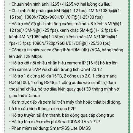
• Chuẩn nén hình ảnh H265+/H265 với hai luồng dữ liệu
• Ghi hình ở độ phân giải 5M-N@(1-12 fps); 4M-N/1080p@(1-
15 fps); 1080N/720p/960H/D1/CIF@(1-25/30 fps)
• Hỗ trợ chế độ ghi hình tăng cường mã hóa: 8-kênh 5 MP@(1-
12 fps)/ 5M-N@(1-25 fps), kênh khác 5M-N@(1-12 fps); 8-
kênh 4M-N/1080p@(1-25fps), kênh khác 4M-N/1080p@(1
fps-15 fps); 1080N/720p/960H/D1/CIF@(1-25/30 fps)
• Cổng ra tín hiệu video đồng thời HDMI (4K) /VGA, băng thông
lên đến 128 Mbps
• Hỗ trợ kết nối nhiều nhãn hiệu camera IP (16+8) hỗ trợ lên
đến camera 6MP với chuẩn tương tích Onvif 23.12
• Hỗ trợ 1 ổ cứng tối đa 16TB, 2 cổng usb 2.0, 1 cổng mạng
RJ45(100), 1 cổng RS485, 1 cổng audio vào ra hỗ trợ đàm
thoại hai chiều, hỗ trợ điều kiển quay quét 3D thông minh với
giao thức Dahua
• Xem trực tiếp và xem lại trên máy tính hoặc thiết bị di động,
hỗ trợ cấu hình thông minh qua P2P
• Hỗ trợ truyền tải âm thanh, báo động qua cáp đồng trục
• Hỗ trợ tên miền miễn phí SmartDDNS.TV và P2P
• Phần mềm sử dụng: SmartPSS Lite, DMSS