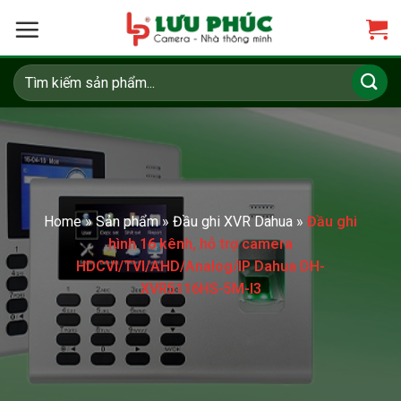
Skip
to
content
Tìm
kiếm:
Home
»
Sản phẩm
»
Đầu ghi XVR Dahua
»
Đầu ghi
hình 16 kênh, hỗ trợ camera
HDCVI/TVI/AHD/Analog/IP Dahua DH-
XVR5116HS-5M-I3