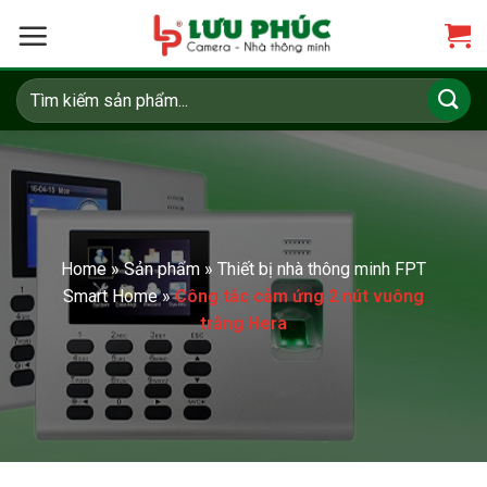
Skip
to
content
Tìm
kiếm:
Home
»
Sản phẩm
»
Thiết bị nhà thông minh FPT
Smart Home
»
Công tắc cảm ứng 2 nút vuông
trắng Hera