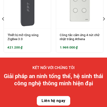
Thiết bị mở rộng sóng
Công tắc cảm ứng 4 nút chữ
ZigBee 3.0
nhật trắng Athena
421.200
₫
1.969.000
₫
KẾT NỐI VỚI CHÚNG TÔI
Giải pháp an ninh tổng thể, hệ sinh thái
công nghệ thông minh hiện đại
Liên hệ ngay