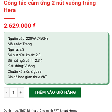
Công tắc cảm ứng 2 nút vuông trắng
Hera
2.629.000
₫
Nguồn cấp: 220VAC/50Hz
Màu sắc: Trắng
Ngỏ ra: 2,3
Số nút điều khiển: 2,3
Số nút ngữ cảnh: 2,3,4
Kiểu dáng: Vuông
Chuẩn kết nối: Zigbee
Giá đã bao gồm thuế VAT
Công tắc cảm ứng 2 nút vuông trắng Hera số lượng
THÊM VÀO GIỎ HÀNG
Danh mục:
Thiết bị nhà thông minh FPT Smart Home