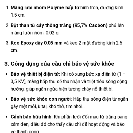
Màng lưới nhôm Polyme hấp từ
hình tròn, đường kính
1.5 cm.
Bột than từ cây thông trắng (95,7% Cacbon)
phủ lên
màng lưới nhôm: 0.02 g.
Keo Epoxy dày 0.05 mm
và keo 2 mặt đường kính 2.5
cm.
3. Công dụng của cầu chì bảo vệ sức khỏe
Bảo vệ thiết bị điện tử:
Khi có xung bức xạ điện từ (1 –
3,5 KV), màng hấp thụ sẽ thu nhận và triệt tiêu sóng cộng
hưởng, giúp ngăn ngừa hiện tượng cháy nổ thiết bị.
Bảo vệ sức khỏe con người:
Hấp thụ sóng điện từ ngắn
gây mệt mỏi, ù tai, khó thở, tim nhói…
Cảnh báo hữu hình:
Khi phần lưới đổi màu từ trắng sang
xám đen, điều đó cho thấy cầu chì đã hoạt động và bảo
vệ thành công.