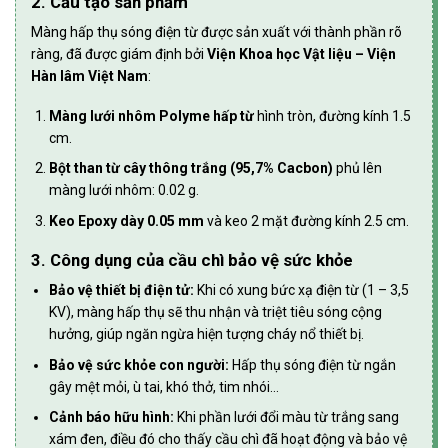
2. Cấu tạo sản phẩm
Màng hấp thụ sóng điện từ được sản xuất với thành phần rõ
ràng, đã được giám định bởi
Viện Khoa học Vật liệu – Viện
Hàn lâm Việt Nam
:
Màng lưới nhôm Polyme hấp từ
hình tròn, đường kính 1.5
cm.
Bột than từ cây thông trắng (95,7% Cacbon)
phủ lên
màng lưới nhôm: 0.02 g.
Keo Epoxy dày 0.05 mm
và keo 2 mặt đường kính 2.5 cm.
3. Công dụng của cầu chì bảo vệ sức khỏe
Bảo vệ thiết bị điện tử:
Khi có xung bức xạ điện từ (1 – 3,5
KV), màng hấp thụ sẽ thu nhận và triệt tiêu sóng cộng
hưởng, giúp ngăn ngừa hiện tượng cháy nổ thiết bị.
Bảo vệ sức khỏe con người:
Hấp thụ sóng điện từ ngắn
gây mệt mỏi, ù tai, khó thở, tim nhói…
Cảnh báo hữu hình:
Khi phần lưới đổi màu từ trắng sang
xám đen, điều đó cho thấy cầu chì đã hoạt động và bảo vệ