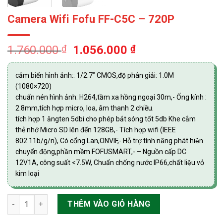
Camera Wifi Fofu FF-C5C – 720P
Giá
Giá
1.760.000
₫
1.056.000
₫
gốc
hiện
là:
tại
cảm biến hình ảnh:: 1/2.7” CMOS,độ phân giải: 1.0M
1.760.000 ₫.
là:
(1080×720)
1.056.000 ₫.
chuẩn nén hình ảnh: H264,tầm xa hồng ngoại 30m,- Ống kính :
2.8mm,tích hợp micro, loa, âm thanh 2 chiều.
tích hợp 1 ăngten 5dbi cho phép bắt sóng tốt 5db Khe cắm
thẻ nhớ Micro SD lên đến 128GB,- Tích hợp wifi (IEEE
802.11b/g/n), Có cổng Lan,ONVIF,- Hỗ trợ tính năng phát hiện
chuyển động,phần mềm FOFUSMART,- – Nguồn cấp DC
12V1A, công suất <7.5W, Chuẩn chống nước IP66,chất liệu vỏ
kim loại
Camera Wifi Fofu FF-C5C – 720P số lượng
THÊM VÀO GIỎ HÀNG