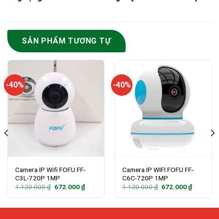
SẢN PHẨM TƯƠNG TỰ
-40%
-40%
Camera IP Wifi FOFU FF-
Camera IP WIFI FOFU FF-
C3L-720P 1MP
C6C-720P 1MP
Giá
Giá
Giá
Giá
1.120.000
₫
672.000
₫
1.120.000
₫
672.000
₫
gốc
hiện
gốc
hiện
là:
tại
là:
tại
1.120.000 ₫.
là:
1.120.000 ₫.
là:
₫.
672.000 ₫.
672.000 