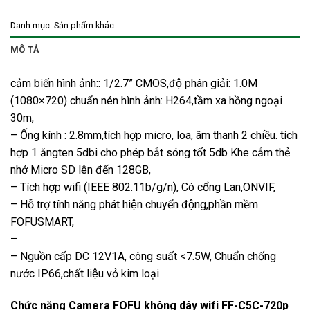
Danh mục:
Sản phẩm khác
MÔ TẢ
cảm biến hình ảnh:: 1/2.7” CMOS,độ phân giải: 1.0M
(1080×720) chuẩn nén hình ảnh: H264,tầm xa hồng ngoại
30m,
– Ống kính : 2.8mm,tích hợp micro, loa, âm thanh 2 chiều. tích
hợp 1 ăngten 5dbi cho phép bắt sóng tốt 5db Khe cắm thẻ
nhớ Micro SD lên đến 128GB,
– Tích hợp wifi (IEEE 802.11b/g/n), Có cổng Lan,ONVIF,
– Hỗ trợ tính năng phát hiện chuyển động,phần mềm
FOFUSMART,
–
– Nguồn cấp DC 12V1A, công suất <7.5W, Chuẩn chống
nước IP66,chất liệu vỏ kim loại
Chức năng Camera FOFU không dây wifi FF-C5C-720p