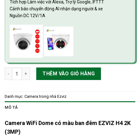
Tích hợp Làm việc với Alexa, Trợ lý Google, IFTTT
Cảnh báo chuyển động AI nhận dạng người & xe
Nguồn DC 12V/1A
Camera WiFi Dome có màu ban đêm EZVIZ H4 2K (3MP) số lượ
THÊM VÀO GIỎ HÀNG
Danh mục:
Camera trong nhà Ezviz
MÔ TẢ
Camera WiFi Dome có màu ban đêm EZVIZ H4 2K
(3MP)