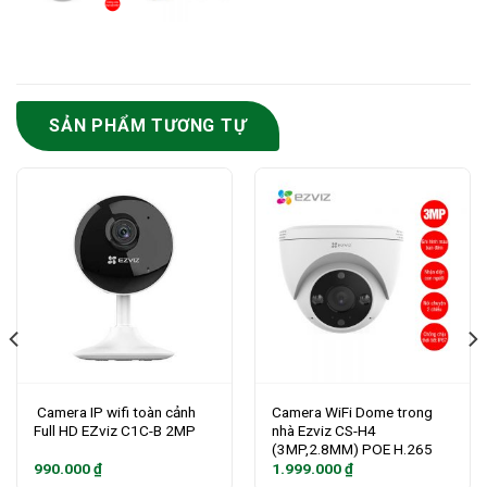
SẢN PHẨM TƯƠNG TỰ
Camera IP wifi toàn cảnh
Camera WiFi Dome trong
Full HD EZviz C1C-B 2MP
nhà Ezviz CS-H4
(3MP,2.8MM) POE H.265
990.000
₫
1.999.000
₫