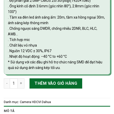
. Độ phân giải 2.0MP CMOS 25/30fps@(1920×1080)
. Ống kính cố định 3.6mm (góc nhìn 80°), 2.8mm (góc nhìn
100°)
. Tầm xa đèn led ánh sáng ấm: 20m, tầm xa hồng ngoại 30m,
ánh sáng kép thông minh
. Chống ngược sáng DWDR, chống nhiễu 2DNR, BLC, HLC,
AWB…
. Tích hợp mic
. Chất liệu vỏ nhựa
. Nguồn 12 VDC ± 30%, IP67
. Nhiệt độ hoạt động: –40 °C to +60 °C
* Sử dụng với các đầu ghi hỗ trợ chức năng SMD để đạt hiệu
quả sử dụng ánh sáng kép tối ưu.
Camera Thân HDCVI Full Color ánh sáng kép thông minh 2.0
THÊM VÀO GIỎ HÀNG
Danh mục:
Camera HDCVI Dahua
MÔ TẢ