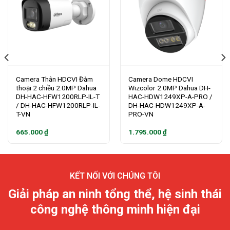
Camera Thân HDCVI Đàm
Camera Dome HDCVI
thoại 2 chiều 2.0MP Dahua
Wizcolor 2.0MP Dahua DH-
DH-HAC-HFW1200RLP-IL-T
HAC-HDW1249XP-A-PRO /
/ DH-HAC-HFW1200RLP-IL-
DH-HAC-HDW1249XP-A-
T-VN
PRO-VN
665.000
₫
1.795.000
₫
KẾT NỐI VỚI CHÚNG TÔI
Giải pháp an ninh tổng thể, hệ sinh thái
công nghệ thông minh hiện đại