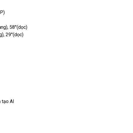
MP)
ng), 58°(dọc)
g), 29°(dọc)
 tạo AI