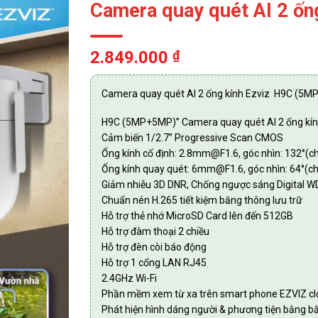
Camera quay quét AI 2 ố
2.849.000
₫
Camera quay quét AI 2 ống kính Ezviz H9C (5
H9C (5MP+5MP)” Camera quay quét AI 2 ống kí
Cảm biến 1/2.7” Progressive Scan CMOS
Ống kính cố định: 2.8mm@F1.6, góc nhìn: 132°(ch
Ống kính quay quét: 6mm@F1.6, góc nhìn: 64°(ché
Giảm nhiễu 3D DNR, Chống ngược sáng Digital 
Chuẩn nén H.265 tiết kiệm băng thông lưu trữ
Hỗ trợ thẻ nhớ MicroSD Card lên đến 512GB
Hỗ trợ đàm thoại 2 chiều
Hỗ trợ đèn còi báo động
Hỗ trợ 1 cổng LAN RJ45
2.4GHz Wi-Fi
Phần mềm xem từ xa trên smart phone EZVIZ cl
Phát hiện hình dáng người & phương tiện bằng bằn