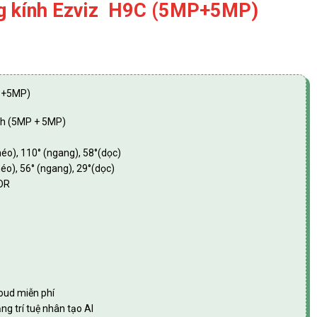
ng kính Ezviz H9C (5MP+5MP)
MP+5MP)
nh (5MP + 5MP)
éo), 110° (ngang), 58°(dọc)
o), 56° (ngang), 29°(dọc)
WDR
oud miễn phí
g trí tuệ nhân tạo AI