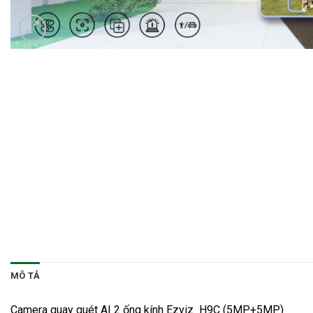
MÔ TẢ
Camera quay quét AI 2 ống kính Ezviz H9C (5MP+5MP)