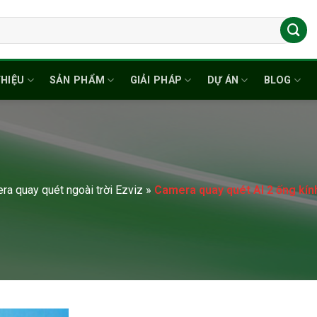
THIỆU
SẢN PHẨM
GIẢI PHÁP
DỰ ÁN
BLOG
ra quay quét ngoài trời Ezviz
»
Camera quay quét AI 2 ống kí