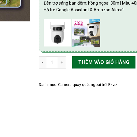
Đèn trợ sáng ban đêm: hồng ngoại 30m | Màu 4
Hỗ trợ Google Assistant & Amazon Alexa¹
Camera quay quét AI 2 ống kính Ezviz H9C (
THÊM VÀO GIỎ HÀNG
Danh mục:
Camera quay quét ngoài trời Ezviz