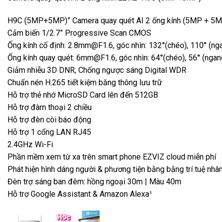
H9C (5MP+5MP)” Camera quay quét AI 2 ống kính (5MP + 5
Cảm biến 1/2.7” Progressive Scan CMOS
Ống kính cố định: 2.8mm@F1.6, góc nhìn: 132°(chéo), 110° (nga
Ống kính quay quét: 6mm@F1.6, góc nhìn: 64°(chéo), 56° (ngan
Giảm nhiễu 3D DNR, Chống ngược sáng Digital WDR
Chuẩn nén H.265 tiết kiệm băng thông lưu trữ
Hỗ trợ thẻ nhớ MicroSD Card lên đến 512GB
Hỗ trợ đàm thoại 2 chiều
Hỗ trợ đèn còi báo động
Hỗ trợ 1 cổng LAN RJ45
2.4GHz Wi-Fi
Phần mềm xem từ xa trên smart phone EZVIZ cloud miễn phí
Phát hiện hình dáng người & phương tiện bằng bằng trí tuệ nhân
Đèn trợ sáng ban đêm: hồng ngoại 30m | Màu 40m
Hỗ trợ Google Assistant & Amazon Alexa¹