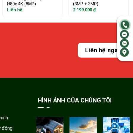
H80x 4K (8MP)
(3MP + 3MP)
Liên hệ
2.199.000
₫
Liên hệ ngay
HÌNH ẢNH CỦA CHÚNG TÔI
minh
ự động