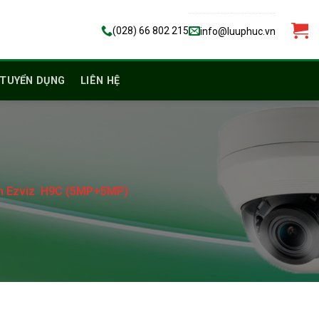
(028) 66 802 215
info@luuphuc.vn
TUYỂN DỤNG
LIÊN HỆ
nh Ezviz H9C (5MP+5MP)