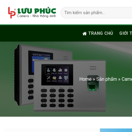
Skip
Tìm
to
kiếm:
content
TRANG CHỦ
GIỚI 
Home
»
Sản phẩm
»
Came