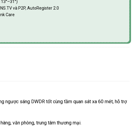
113°–31°)
DNS.TV và P2P, AutoRegister 2.0
ynk Care
chống ngược sáng DWDR tốt cùng tầm quan sát xa 60 mét, hỗ trợ
 hàng, văn phòng, trung tâm thương mại.