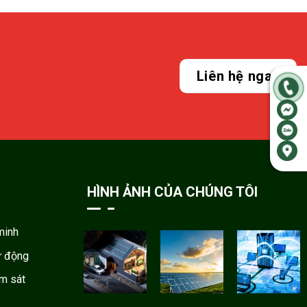
Liên hệ ngay
HÌNH ẢNH CỦA CHÚNG TÔI
minh
ự động
ám sát