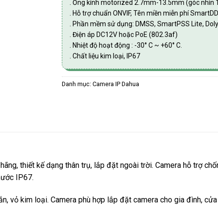
. Ống kính motorized 2.7mm-13.5mm (góc nhìn 
. Hỗ trợ chuẩn ONVIF, Tên miền miễn phí SmartD
. Phần mềm sử dụng: DMSS, SmartPSS Lite, Dol
. Điện áp DC12V hoặc PoE (802.3af)
. Nhiệt độ hoạt động : -30° C ~ +60° C.
. Chất liệu kim loại, IP67
Danh mục:
Camera IP Dahua
hãng, thiết kế dạng thân trụ, lắp đặt ngoài trời. Camera hỗ trợ 
 nước IP67.
hắn, vỏ kim loại. Camera phù hợp lắp đặt camera cho gia đình, cửa