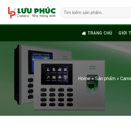
Skip
Tìm
to
kiếm:
content
TRANG CHỦ
GIỚI 
Home
»
Sản phẩm
»
Came