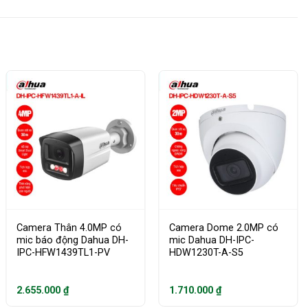
Camera Thân 4.0MP có
Camera Dome 2.0MP có
mic báo động Dahua DH-
mic Dahua DH-IPC-
IPC-HFW1439TL1-PV
HDW1230T-A-S5
2.655.000
₫
1.710.000
₫