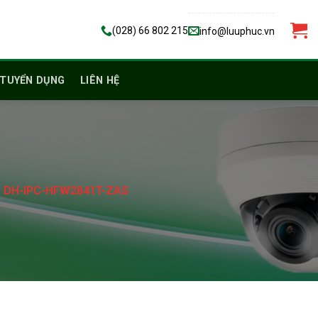
(028) 66 802 215
info@luuphuc.vn
TUYỂN DỤNG
LIÊN HỆ
ua DH-IPC-HFW2841T-ZAS