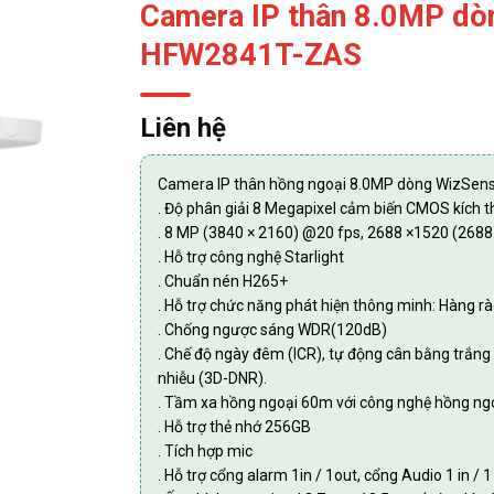
Camera IP thân 8.0MP dò
HFW2841T-ZAS
Liên hệ
Camera IP thân hồng ngoại 8.0MP dòng WizSe
. Độ phân giải 8 Megapixel cảm biến CMOS kích t
. 8 MP (3840 × 2160) @20 fps, 2688 ×1520 (2688
. Hỗ trợ công nghệ Starlight
. Chuẩn nén H265+
. Hỗ trợ chức năng phát hiện thông minh: Hàng r
. Chống ngược sáng WDR(120dB)
. Chế độ ngày đêm (ICR), tự động cân bằng trắn
nhiễu (3D-DNR).
. Tầm xa hồng ngoại 60m với công nghệ hồng ng
. Hỗ trợ thẻ nhớ 256GB
. Tích hợp mic
. Hỗ trợ cổng alarm 1in / 1out, cổng Audio 1 in / 1