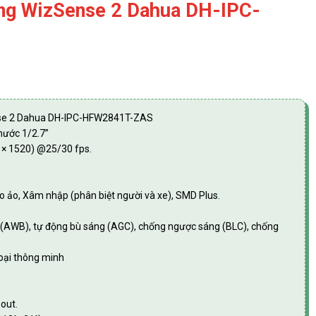
ng WizSense 2 Dahua DH-IPC-
nse 2 Dahua DH-IPC-HFW2841T-ZAS
hước 1/2.7”
 × 1520) @25/30 fps.
ào ảo, Xâm nhập (phân biệt người và xe), SMD Plus.
g (AWB), tự động bù sáng (AGC), chống ngược sáng (BLC), chống
oại thông minh
 out.