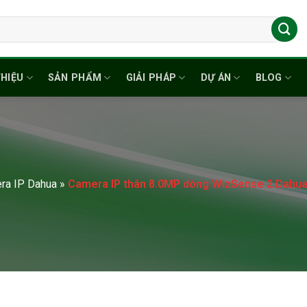
THIỆU
SẢN PHẨM
GIẢI PHÁP
DỰ ÁN
BLOG
ra IP Dahua
»
Camera IP thân 8.0MP dòng WizSense 2 Dah