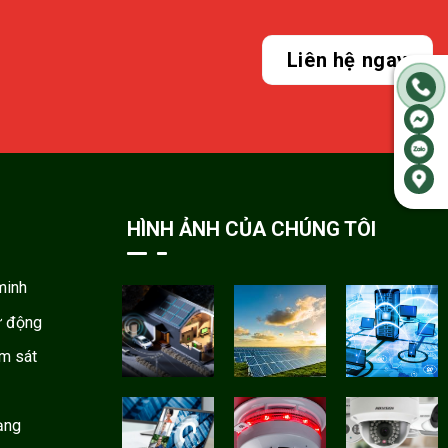
Liên hệ ngay
HÌNH ẢNH CỦA CHÚNG TÔI
minh
ự động
ám sát
ạng