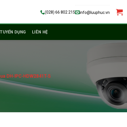
(028) 66 802 215
info@luuphuc.vn
TUYỂN DỤNG
LIÊN HỆ
hua DH-IPC-HDW2841T-S