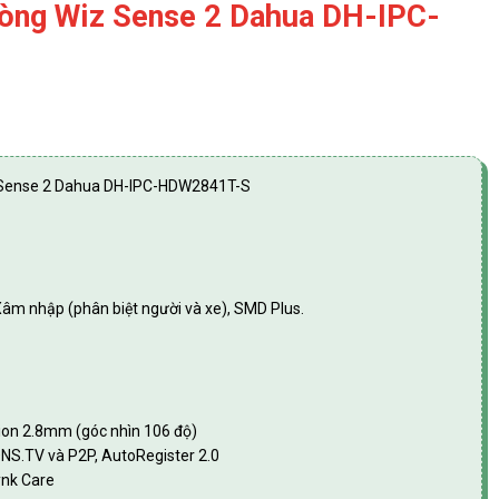
òng Wiz Sense 2 Dahua DH-IPC-
 Sense 2 Dahua DH-IPC-HDW2841T-S
Xâm nhập (phân biệt người và xe), SMD Plus.
tion 2.8mm (góc nhìn 106 độ)
DNS.TV và P2P, AutoRegister 2.0
ynk Care