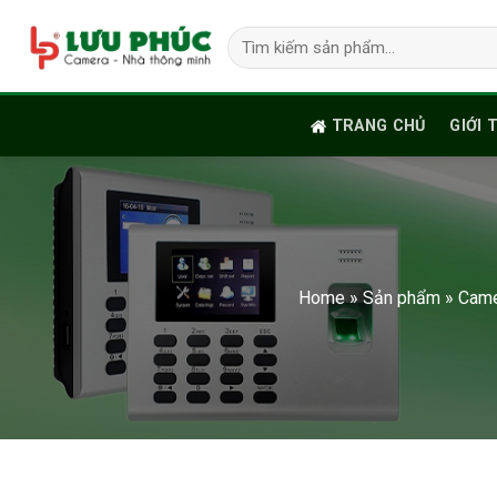
Skip
Tìm
to
kiếm:
content
TRANG CHỦ
GIỚI 
Home
»
Sản phẩm
»
Came