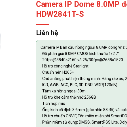
Camera IP Dome 8.0MP d
HDW2841T-S
Liên hệ
Camera IP Bán cầu hồng ngoại 8.0MP dòng Wiz
. Độ phân giải 8.0MP CMOS kích thước 1/2.7”
. 20fps@3840×2160 và 25/30fps@2688×1520
. Hỗ trợ công nghệ Starlight
. Chuẩn nén H265+
. Chức năng phát hiện thông minh: Hàng rào ảo, 
. ICR, AWB, AGC, BLC, 3D-DNR, WDR(120dB).
. Tầm xa hồng ngoại 30m
. Hỗ trợ khe cắm thẻ nhớ 256GB
. Tích hợp mic
. Ống kính cố định 3.6mm (góc nhìn 88 độ) và op
. Hỗ trợ chuẩn ONVIF, Tên miền miễn phí SmartD
. Phần mềm sử dụng: DMSS, SmartPSS Lite, Dol