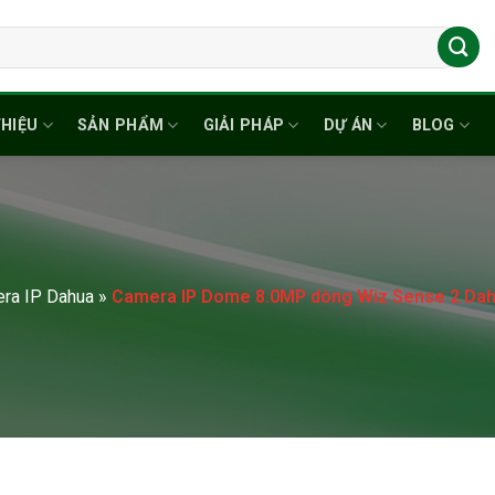
THIỆU
SẢN PHẨM
GIẢI PHÁP
DỰ ÁN
BLOG
ra IP Dahua
»
Camera IP Dome 8.0MP dòng Wiz Sense 2 Da