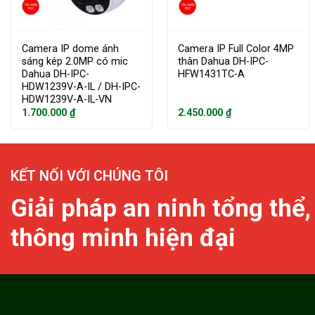
Camera IP dome ánh
Camera IP Full Color 4MP
sáng kép 2.0MP có mic
thân Dahua DH-IPC-
Dahua DH-IPC-
HFW1431TC-A
HDW1239V-A-IL / DH-IPC-
HDW1239V-A-IL-VN
1.700.000
₫
2.450.000
₫
KẾT NỐI VỚI CHÚNG TÔI
Giải pháp an ninh tổng thể,
thông minh hiện đại