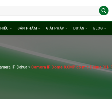
THIỆU
SẢN PHẨM
GIẢI PHÁP
DỰ ÁN
BLOG
amera IP Dahua
»
Camera IP Dome 8.0MP có mic Dahua DH-