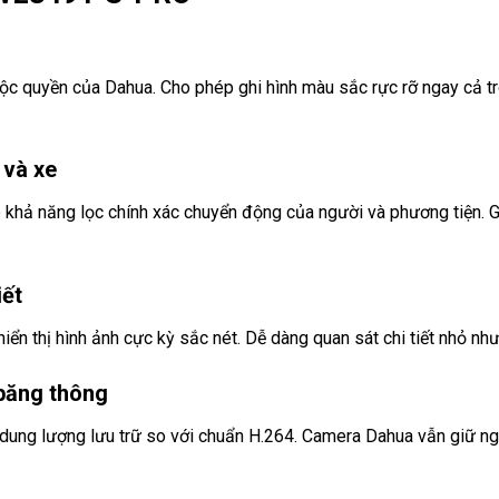
 quyền của Dahua. Cho phép ghi hình màu sắc rực rỡ ngay cả tron
 và xe
ả năng lọc chính xác chuyển động của người và phương tiện. Giả
iết
n thị hình ảnh cực kỳ sắc nét. Dễ dàng quan sát chi tiết nhỏ nh
băng thông
ung lượng lưu trữ so với chuẩn H.264.
Camera Dahua
vẫn giữ ngu