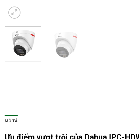
MÔ TẢ
Ưu điểm vượt trội của Dahua IPC-