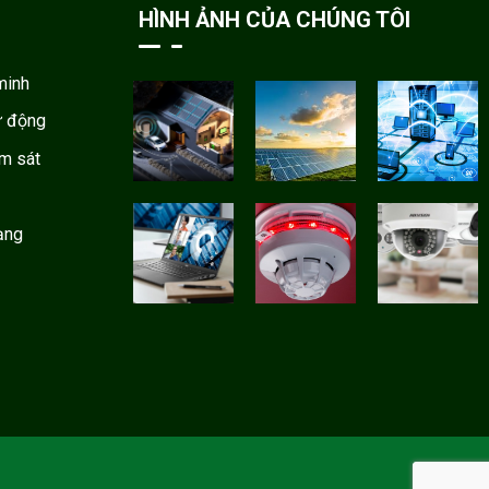
HÌNH ẢNH CỦA CHÚNG TÔI
minh
ự động
ám sát
ạng