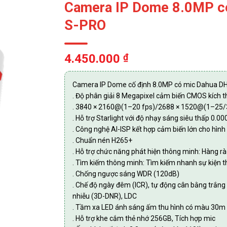
Camera IP Dome 8.0MP 
S-PRO
4.450.000
₫
Camera IP Dome cố định 8.0MP có mic Dahua 
. Độ phân giải 8 Megapixel cảm biến CMOS kích t
. 3840 × 2160@(1–20 fps)/2688 × 1520@(1–25/
. Hỗ trợ Starlight với độ nhạy sáng siêu thấp 0.0
. Công nghệ AI-ISP kết hợp cảm biến lớn cho hìn
. Chuẩn nén H265+
. Hỗ trợ chức năng phát hiện thông minh: Hàng r
. Tìm kiếm thông minh: Tìm kiếm nhanh sự kiện t
. Chống ngược sáng WDR (120dB)
. Chế độ ngày đêm (ICR), tự động cân bằng trắn
nhiễu (3D-DNR), LDC
. Tầm xa LED ánh sáng ấm thu hình có màu 30m
. Hỗ trợ khe cắm thẻ nhớ 256GB, Tích hợp mic