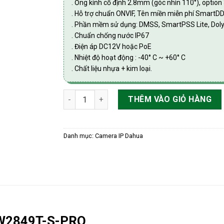
. Ống kính cố định 2.8mm (góc nhìn 110°), optio
. Hỗ trợ chuẩn ONVIF, Tên miền miễn phí SmartD
. Phần mềm sử dụng: DMSS, SmartPSS Lite, Dol
. Chuẩn chống nước IP67
. Điện áp DC12V hoặc PoE
. Nhiệt độ hoạt động : -40° C ~ +60° C
. Chất liệu nhựa + kim loại.
Camera IP Dome 8.0MP có mic Dahua DH-IPC
THÊM VÀO GIỎ HÀNG
Danh mục:
Camera IP Dahua
HDW2849T-S-PRO