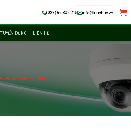
(028) 66 802 215
info@luuphuc.vn
TUYỂN DỤNG
LIÊN HỆ
IPC-HDW2849T-S-PRO