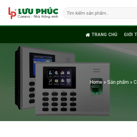
Skip
Tìm
to
kiếm:
content
TRANG CHỦ
GIỚI 
Home
»
Sản phẩm
»
C