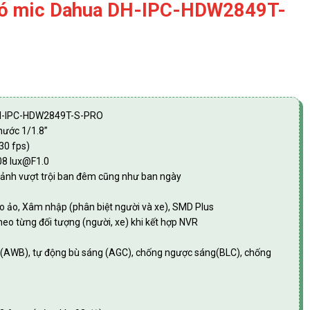
có mic Dahua DH-IPC-HDW2849T-
DH-IPC-HDW2849T-S-PRO
hước 1/1.8”
30 fps)
008 lux@F1.0
h ảnh vượt trội ban đêm cũng như ban ngày
ào ảo, Xâm nhập (phân biệt người và xe), SMD Plus
heo từng đối tượng (người, xe) khi kết hợp NVR
g (AWB), tự động bù sáng (AGC), chống ngược sáng(BLC), chống