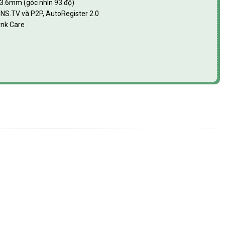
n 3.6mm (góc nhìn 93 độ)
DNS.TV và P2P, AutoRegister 2.0
ynk Care
-HDW2849T-S-PRO số lượng