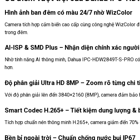
Hình ảnh ban đêm có màu 24/7 nhờ WizColor
Camera tích hợp cảm biến cao cấp cùng công nghệ WizColor độc
trong đêm.
AI-ISP & SMD Plus – Nhận diện chính xác người
Nhờ tính năng AI thông minh, Dahua IPC-HDW2849T-S-PRO có kh
hơn.
Độ phân giải Ultra HD 8MP – Zoom rõ từng chi t
Với độ phân giải lên đến 3840×2160 (8MP), camera đảm bảo hiể
Smart Codec H.265+ – Tiết kiệm dung lượng & 
Tích hợp chuẩn nén thông minh H.265+, camera giảm đến 70% d
Bền bỉ ngoài trời – Chuẩn chống nước bụi IP67