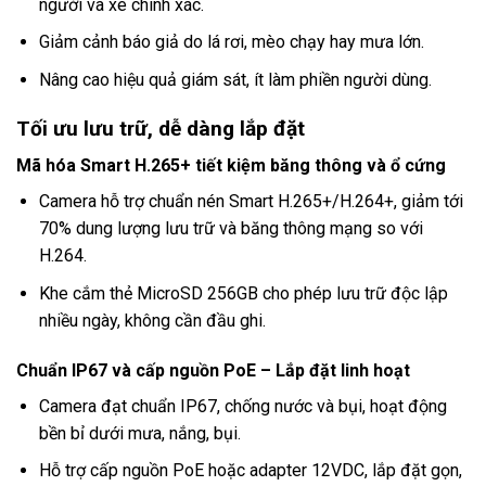
người và xe chính xác.
Giảm cảnh báo giả do lá rơi, mèo chạy hay mưa lớn.
Nâng cao hiệu quả giám sát, ít làm phiền người dùng.
Tối ưu lưu trữ, dễ dàng lắp đặt
Mã hóa Smart H.265+ tiết kiệm băng thông và ổ cứng
Camera hỗ trợ chuẩn nén Smart H.265+/H.264+, giảm tới
70% dung lượng lưu trữ và băng thông mạng so với
H.264.
Khe cắm thẻ MicroSD 256GB cho phép lưu trữ độc lập
nhiều ngày, không cần đầu ghi.
Chuẩn IP67 và cấp nguồn PoE – Lắp đặt linh hoạt
Camera đạt chuẩn IP67, chống nước và bụi, hoạt động
bền bỉ dưới mưa, nắng, bụi.
Hỗ trợ cấp nguồn PoE hoặc adapter 12VDC, lắp đặt gọn,