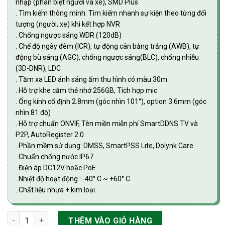
nhập (phân biệt người và xe), SMD Plus
. Tìm kiếm thông minh: Tìm kiếm nhanh sự kiện theo từng đối
tượng (người, xe) khi kết hợp NVR
. Chống ngược sáng WDR (120dB)
. Chế độ ngày đêm (ICR), tự động cân bằng trắng (AWB), tự
động bù sáng (AGC), chống ngược sáng(BLC), chống nhiễu
(3D-DNR), LDC
. Tầm xa LED ánh sáng ấm thu hình có màu 30m
. Hỗ trợ khe cắm thẻ nhớ 256GB, Tích hợp mic
. Ống kính cố định 2.8mm (góc nhìn 101°), option 3.6mm (góc
nhìn 81 độ)
. Hỗ trợ chuẩn ONVIF, Tên miền miễn phí SmartDDNS.TV và
P2P, AutoRegister 2.0
. Phần mềm sử dụng: DMSS, SmartPSS Lite, Dolynk Care
. Chuẩn chống nước IP67
. Điện áp DC12V hoặc PoE
. Nhiệt độ hoạt động : -40° C ~ +60° C
. Chất liệu nhựa + kim loại.
Camera IP Dome 2.0MP có mic Dahua DH-IPC-HDW2249T-S-PR
THÊM VÀO GIỎ HÀNG