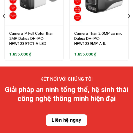
Camera IP Full Color thân
Camera Thân 2.0MP có mic
2MP Dahua DH-IPC-
Dahua DH-IPC-
HFW1239TC1-A-LED
HFW1239MP-A-IL
1.855.000
₫
1.855.000
₫
KẾT NỐI VỚI CHÚNG TÔI
Giải pháp an ninh tổng thể, hệ sinh thái
công nghệ thông minh hiện đại
Liên hệ ngay