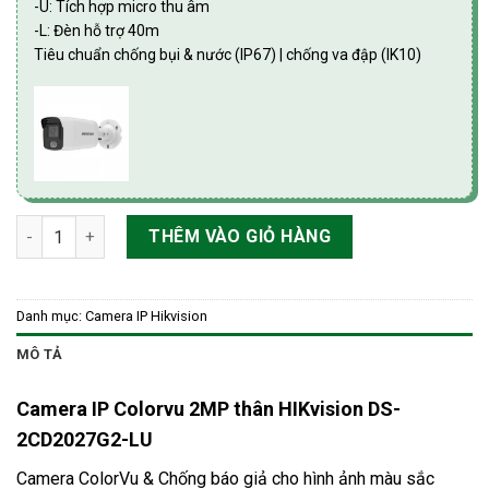
-U: Tích hợp micro thu âm
-L: Đèn hỗ trợ 40m
Tiêu chuẩn chống bụi & nước (IP67) | chống va đập (IK10)
Camera IP Colorvu 2MP thân HIKvision DS-2CD2027G2-LU số l
THÊM VÀO GIỎ HÀNG
Danh mục:
Camera IP Hikvision
MÔ TẢ
Camera IP Colorvu 2MP thân HIKvision DS-
2CD2027G2-LU
Camera ColorVu & Chống báo giả cho hình ảnh màu sắc