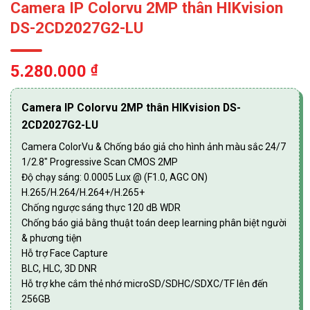
Camera IP Colorvu 2MP thân HIKvision
DS-2CD2027G2-LU
5.280.000
₫
Camera IP Colorvu 2MP thân HIKvision DS-
2CD2027G2-LU
Camera ColorVu & Chống báo giả cho hình ảnh màu sắc 24/7
1/2.8″ Progressive Scan CMOS 2MP
Độ chạy sáng: 0.0005 Lux @ (F1.0, AGC ON)
H.265/H.264/H.264+/H.265+
Chống ngược sáng thực 120 dB WDR
Chống báo giả bằng thuật toán deep learning phân biệt người
& phương tiện
Hỗ trợ Face Capture
BLC, HLC, 3D DNR
Hỗ trợ khe cắm thẻ nhớ microSD/SDHC/SDXC/TF lên đến
256GB