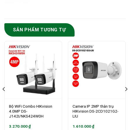
SẢN PHẨM TƯƠNG TỰ
Bộ WiFi Combo HIKvision
Camera IP 2MP thân trụ
4.0MP DS-
HIKvision DS-2CD1021G2-
J142I/NKS424W0H
LIU
3.270.000
₫
1.610.000
₫