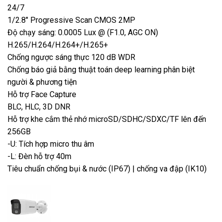
24/7
1/2.8″ Progressive Scan CMOS 2MP
Độ chạy sáng: 0.0005 Lux @ (F1.0, AGC ON)
H.265/H.264/H.264+/H.265+
Chống ngược sáng thực 120 dB WDR
Chống báo giả bằng thuật toán deep learning phân biệt
người & phương tiện
Hỗ trợ Face Capture
BLC, HLC, 3D DNR
Hỗ trợ khe cắm thẻ nhớ microSD/SDHC/SDXC/TF lên đến
256GB
-U: Tích hợp micro thu âm
-L: Đèn hỗ trợ 40m
Tiêu chuẩn chống bụi & nước (IP67) | chống va đập (IK10)