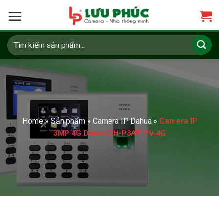
Skip
to
content
Tìm
kiếm:
Home
»
Sản phẩm
»
Camera IP Dahua
»
Camera IP
3MP 4G Dahua DH-P3AE-PV-4G