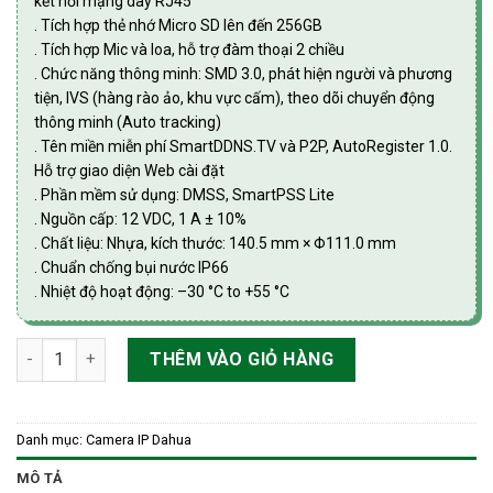
kết nối mạng dây RJ45
. Tích hợp thẻ nhớ Micro SD lên đến 256GB
. Tích hợp Mic và loa, hỗ trợ đàm thoại 2 chiều
. Chức năng thông minh: SMD 3.0, phát hiện người và phương
tiện, IVS (hàng rào ảo, khu vực cấm), theo dõi chuyển động
thông minh (Auto tracking)
. Tên miền miễn phí SmartDDNS.TV và P2P, AutoRegister 1.0.
Hỗ trợ giao diện Web cài đặt
. Phần mềm sử dụng: DMSS, SmartPSS Lite
. Nguồn cấp: 12 VDC, 1 A ± 10%
. Chất liệu: Nhựa, kích thước: 140.5 mm × Φ111.0 mm
. Chuẩn chống bụi nước IP66
. Nhiệt độ hoạt động: –30 °C to +55 °C
Camera IP 3MP 4G Dahua DH-P3AE-PV-4G số lượng
THÊM VÀO GIỎ HÀNG
Danh mục:
Camera IP Dahua
MÔ TẢ