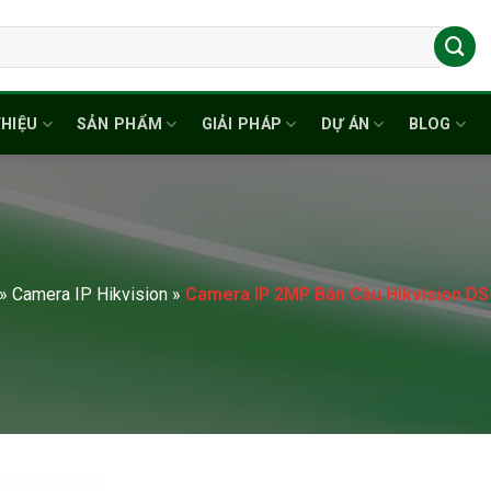
THIỆU
SẢN PHẨM
GIẢI PHÁP
DỰ ÁN
BLOG
»
Camera IP Hikvision
»
Camera IP 2MP Bán Cầu Hikvision D