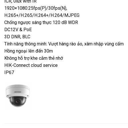
ICR, 0lux with IR
1920×1080:25fps(P)/30fps(N),
H.265+/H.265/H.264+/H.264/MJPEG
Chống ngược sáng thực 120 dB WDR
DC12V & PoE
3D DNR, BLC
Tính năng thông minh: Vượt hàng rào ảo, xâm nhập vùng cấm
Hồng ngoại lên đến 30m
Không hỗ trợ khe cắm thẻ nhớ
HIK-Connect cloud service
IP67