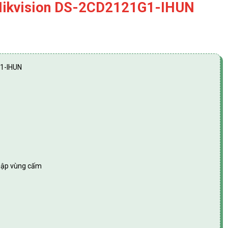
Hikvision DS-2CD2121G1-IHUN
G1-IHUN
nhập vùng cấm