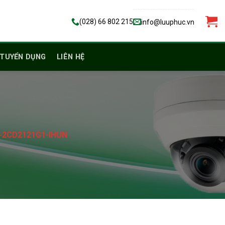
(028) 66 802 215
info@luuphuc.vn
TUYỂN DỤNG
LIÊN HỆ
S-2CD2121G1-IHUN