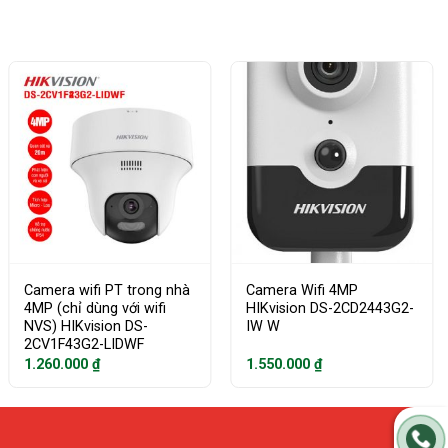
Camera wifi PT trong nhà
Camera Wifi 4MP
4MP (chỉ dùng với wifi
HIKvision DS-2CD2443G2-
NVS) HIKvision DS-
IW W
2CV1F43G2-LIDWF
1.260.000
₫
1.550.000
₫