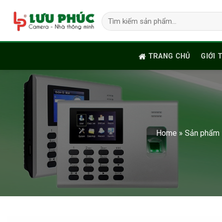
Skip
Tìm
to
kiếm:
content
TRANG CHỦ
GIỚI 
Home
»
Sản phẩm