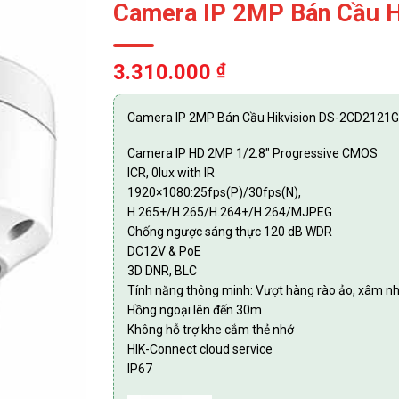
Camera IP 2MP Bán Cầu 
3.310.000
₫
Camera IP 2MP Bán Cầu Hikvision DS-2CD2121
Camera IP HD 2MP 1/2.8″ Progressive CMOS
ICR, 0lux with IR
1920×1080:25fps(P)/30fps(N),
H.265+/H.265/H.264+/H.264/MJPEG
Chống ngược sáng thực 120 dB WDR
DC12V & PoE
3D DNR, BLC
Tính năng thông minh: Vượt hàng rào ảo, xâm 
Hồng ngoại lên đến 30m
Không hỗ trợ khe cắm thẻ nhớ
HIK-Connect cloud service
IP67