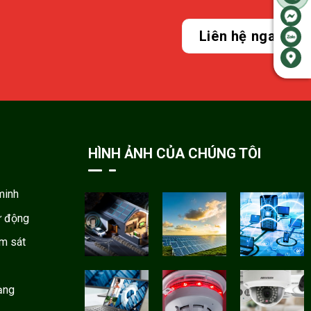
Liên hệ ngay
HÌNH ẢNH CỦA CHÚNG TÔI
minh
ự động
ám sát
ạng