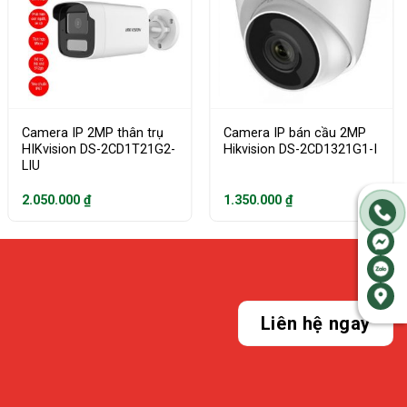
Camera IP 2MP thân trụ
Camera IP bán cầu 2MP
HIKvision DS-2CD1T21G2-
Hikvision DS-2CD1321G1-I
LIU
2.050.000
₫
1.350.000
₫
Liên hệ ngay