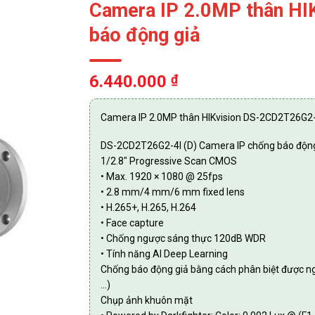
Camera IP 2.0MP thân HI
báo động giả
6.440.000
₫
Camera IP 2.0MP thân HIKvision DS-2CD2T26G2-
DS-2CD2T26G2-4I (D) Camera IP chống báo độn
1/2.8″ Progressive Scan CMOS
• Max. 1920 × 1080 @ 25fps
• 2.8 mm/4 mm/6 mm fixed lens
• H.265+, H.265, H.264
• Face capture
• Chống ngược sáng thực 120dB WDR
• Tính năng AI Deep Learning
Chống báo động giả bằng cách phân biệt được ngườ
…)
Chụp ảnh khuôn mặt