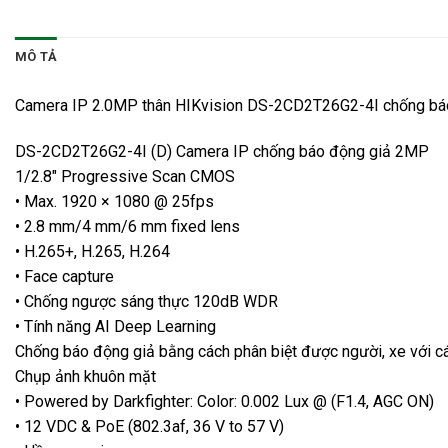
MÔ TẢ
Camera IP 2.0MP thân HIKvision DS-2CD2T26G2-4I chống bá
DS-2CD2T26G2-4I (D) Camera IP chống báo động giả 2MP
1/2.8″ Progressive Scan CMOS
• Max. 1920 × 1080 @ 25fps
• 2.8 mm/4 mm/6 mm fixed lens
• H.265+, H.265, H.264
• Face capture
• Chống ngược sáng thực 120dB WDR
• Tính năng AI Deep Learning
Chống báo động giả bằng cách phân biệt được người, xe với các
Chụp ảnh khuôn mặt
• Powered by Darkfighter: Color: 0.002 Lux @ (F1.4, AGC ON)
• 12 VDC & PoE (802.3af, 36 V to 57 V)