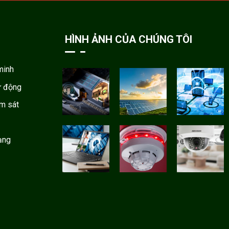
HÌNH ẢNH CỦA CHÚNG TÔI
minh
ự động
ám sát
ạng