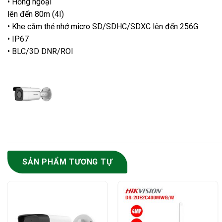
• Hồng ngoại
lên đến 80m (4I)
• Khe cắm thẻ nhớ micro SD/SDHC/SDXC lên đến 256G
• IP67
• BLC/3D DNR/ROI
SẢN PHẨM TƯƠNG TỰ