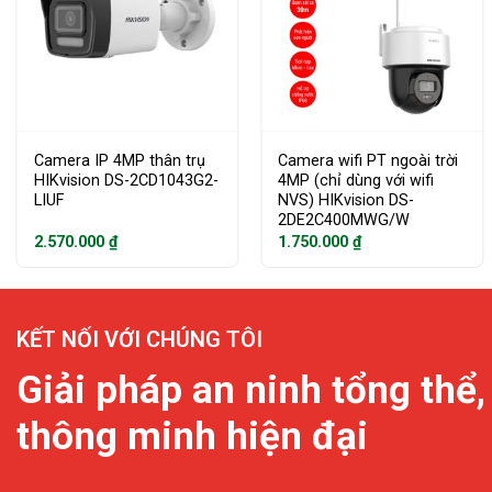
Camera IP 4MP thân trụ
Camera wifi PT ngoài trời
HIKvision DS-2CD1043G2-
4MP (chỉ dùng với wifi
LIUF
NVS) HIKvision DS-
2DE2C400MWG/W
2.570.000
₫
1.750.000
₫
KẾT NỐI VỚI CHÚNG TÔI
Giải pháp an ninh tổng thể,
thông minh hiện đại