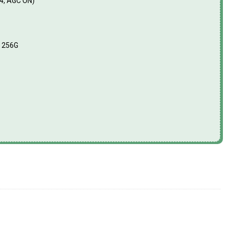
.4, AGC ON)
n 256G
-4I chống báo động giả số lượng