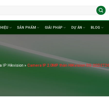
THIỆU
SẢN PHẨM
GIẢI PHÁP
DỰ ÁN
BLOG
 IP Hikvision
»
Camera IP 2.0MP thân HIKvision DS-2CD2T26