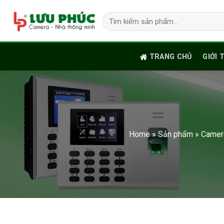
Skip
Tìm
to
kiếm:
content
TRANG CHỦ
GIỚI 
Home
»
Sản phẩm
»
Camera