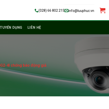
(028) 66 802 215
info@luuphuc.vn
TUYỂN DỤNG
LIÊN HỆ
G2-4I chống báo động giả