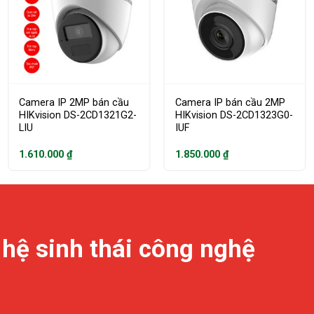
Camera IP 2MP bán cầu
Camera IP bán cầu 2MP
HIKvision DS-2CD1321G2-
HIKvision DS-2CD1323G0-
LIU
IUF
1.610.000
₫
1.850.000
₫
 hệ sinh thái công nghệ