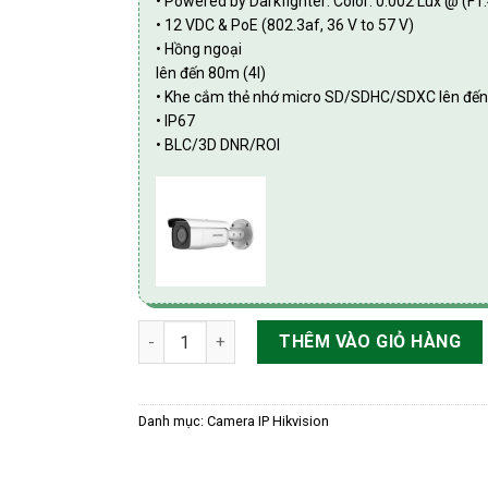
• Powered by Darkfighter: Color: 0.002 Lux @ (F1
• 12 VDC & PoE (802.3af, 36 V to 57 V)
• Hồng ngoại
lên đến 80m (4I)
• Khe cắm thẻ nhớ micro SD/SDHC/SDXC lên đế
• IP67
• BLC/3D DNR/ROI
Camera IP 2.0MP thân HIKvision DS-2CD2T26G2
THÊM VÀO GIỎ HÀNG
Danh mục:
Camera IP Hikvision