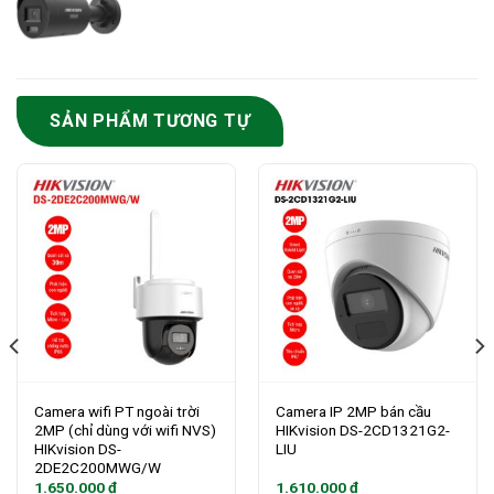
SẢN PHẨM TƯƠNG TỰ
Camera wifi PT ngoài trời
Camera IP 2MP bán cầu
2MP (chỉ dùng với wifi NVS)
HIKvision DS-2CD1321G2-
HIKvision DS-
LIU
2DE2C200MWG/W
1.650.000
₫
1.610.000
₫