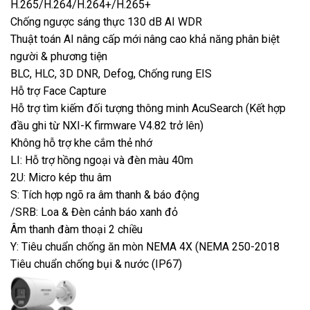
H.265/H.264/H.264+/H.265+
Chống ngược sáng thực 130 dB AI WDR
Thuật toán AI nâng cấp mới nâng cao khả năng phân biệt
người & phương tiện
BLC, HLC, 3D DNR, Defog, Chống rung EIS
Hỗ trợ Face Capture
Hỗ trợ tìm kiếm đối tượng thông minh AcuSearch (Kết hợp
đầu ghi từ NXI-K firmware V4.82 trở lên)
Không hỗ trợ khe cắm thẻ nhớ
LI: Hỗ trợ hồng ngoại và đèn màu 40m
2U: Micro kép thu âm
S: Tích hợp ngõ ra âm thanh & báo động
/SRB: Loa & Đèn cảnh báo xanh đỏ
Âm thanh đàm thoại 2 chiều
Y: Tiêu chuẩn chống ăn mòn NEMA 4X (NEMA 250-2018
Tiêu chuẩn chống bụi & nước (IP67)