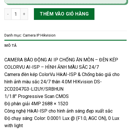
Camera đèn kép ColorVu HikAI-ISP & Chống báo giả cho hình
THÊM VÀO GIỎ HÀNG
Danh mục:
Camera IP Hikvision
MÔ TẢ
CAMERA BÁO ĐỘNG AI IP CHỐNG ĂN MÒN – ĐÈN KÉP
COLORVU AI-ISP – HÌNH ẢNH MÀU SẮC 24/7
Camera đèn kép ColorVu HikAI-ISP & Chống báo giả cho
hình ảnh màu sắc 24/7 thân 4.0M HIKvision DS-
2CD2047G3-LI2UY/SRBHUN
1/1.8″ Progressive Scan CMOS
Độ phân giải 4MP 2688 × 1520
Công nghệ HikAI-ISP cho hình ảnh sáng đẹp xuất sắc
Độ chạy sáng: Color: 0.0001 Lux @ (F1.0, AGC ON), 0 Lux
with light